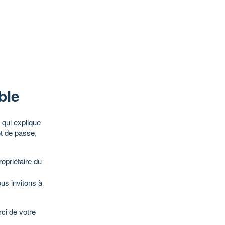
ble
qui explique
ot de passe,
opriétaire du
ous invitons à
ci de votre