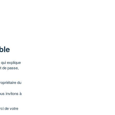
ble
qui explique
ot de passe,
opriétaire du
ous invitons à
ci de votre