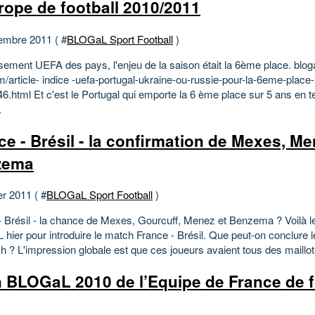
rope de football 2010/2011
embre 2011 ( #
BLOGaL Sport Football
)
sement UEFA des pays, l'enjeu de la saison était la 6ème place. bloga
/article- indice -uefa-portugal-ukraine-ou-russie-pour-la-6eme-place-
6.html Et c'est le Portugal qui emporte la 6 ème place sur 5 ans en t
.
ce - Brésil - la confirmation de Mexes, Me
zema
er 2011 ( #
BLOGaL Sport Football
)
- Brésil - la chance de Mexes, Gourcuff, Menez et Benzema ? Voilà le 
hier pour introduire le match France - Brésil. Que peut-on conclure 
 ? L'impression globale est que ces joueurs avaient tous des maillots
n BLOGaL 2010 de l’Equipe de France de f