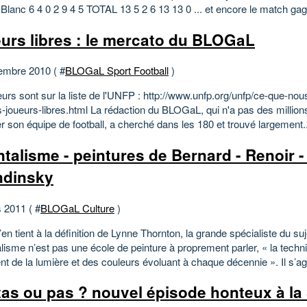
Blanc 6 4 0 2 9 4 5 TOTAL 13 5 2 6 13 13 0 ... et encore le match gag
urs libres : le mercato du BLOGaL
embre 2010 ( #
BLOGaL Sport Football
)
urs sont sur la liste de l'UNFP : http://www.unfp.org/unfp/ce-que-nous
s-joueurs-libres.html La rédaction du BLOGaL, qui n'a pas des million
r son équipe de football, a cherché dans les 180 et trouvé largement..
ntalisme - peintures de Bernard - Renoir 
ndinsky
 2011 ( #
BLOGaL Culture
)
s’en tient à la définition de Lynne Thornton, la grande spécialiste du suj
alisme n’est pas une école de peinture à proprement parler, « la techni
nt de la lumière et des couleurs évoluant à chaque décennie ». Il s’agi
as ou pas ? nouvel épisode honteux à la 