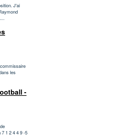
ition. J'ai
de Raymond
...
es
du commissaire
 dans les
otball -
 de
7 1 2 4 4 9 -5