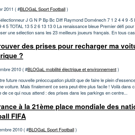
er 2011 ( #
BLOGaL Sport Football
)
 Sélectionneur J G N P Bp Bc Diff Raymond Doménech 7 1 2 4 4 9 -5 
 9 4 5 TOTAL 13 5 2 6 13 13 0 La renaissance bleue Premier défi pour
er une sélection sans les 23 meilleurs joueurs français. En tous cas.
rouver des prises pour recharger ma voit
trique ?
mbre 2010 ( #
BLOGaL mobilité électrique et environnement
)
tre future nouvelle préoccupation plutôt que de faire le plein d'essenc
e voiture. Mais finalement ce sera peut-être plus facile ! Voilà dans c
 de ce qui nous attend : des prises dans les parkings en centre...
rance à la 21ème place mondiale des nati
ball FIFA
embre 2010 ( #
BLOGaL Sport Football
)