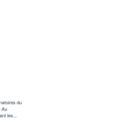
natoires du
6 Au
nt les...