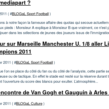
mediapart ?
2011 ( #
BLOGaL Sport Football
)
s à notre façon la fameuse affaire des quotas qui secoue actuellem
 aux pieds : Monsieur A explique à Monsieur B que vraiment, ce n'est 
 jouer dans les sélections de jeunes des joueurs issus de l'immigration
ur sur Marseille Manchester U. 1/8 aller 
pions 2011
er 2011 ( #
BLOGaL Sport Football
)
e l’on se place du côté du fan ou du côté de l’analyste, cette partie se
use ou de tactique. En effet le stade est resté sur la réserve durant to
t l’ouverture du score des blancs pour exulter. L’atmosphère...
encontre de Van Gogh et Gauguin à Arles
er 2011 ( #
BLOGaL Culture
)