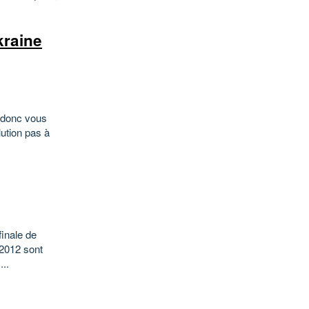
kraine
i donc vous
lution pas à
finale de
 2012 sont
...