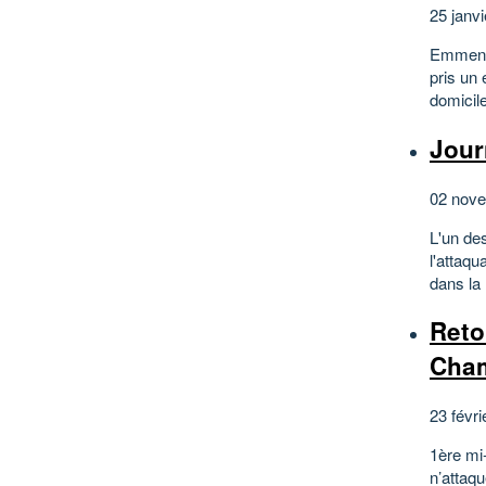
25 janvi
Emmené 
pris un
domicile
Jour
02 nove
L'un de
l'attaq
dans la
Reto
Cham
23 févri
1ère mi-
n’attaqu