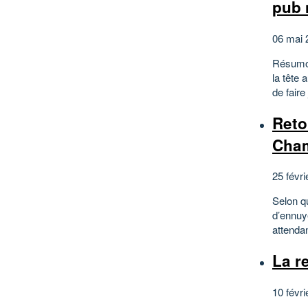
pub 
06 mai 
Résumon
la tête
de faire
Reto
Cham
25 févri
Selon qu
d’ennuye
attendan
La r
10 févri