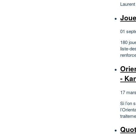
Laurent 
Joue
01 sept
180 joue
liste-de
renforce
Orie
- Ka
17 mars
Si l’on 
l’Orient
traiteme
Quot