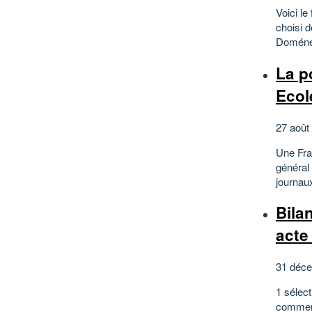
Voici l
choisi d
Doménec
La p
Ecol
27 août
Une Fran
général 
journaux
Bila
acte 
31 déce
1 sélect
comment