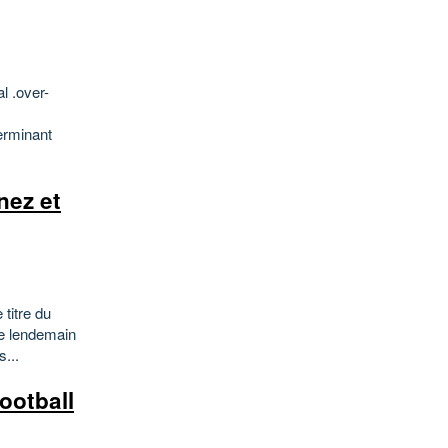
l .over-
erminant
nez et
titre du
le lendemain
...
ootball