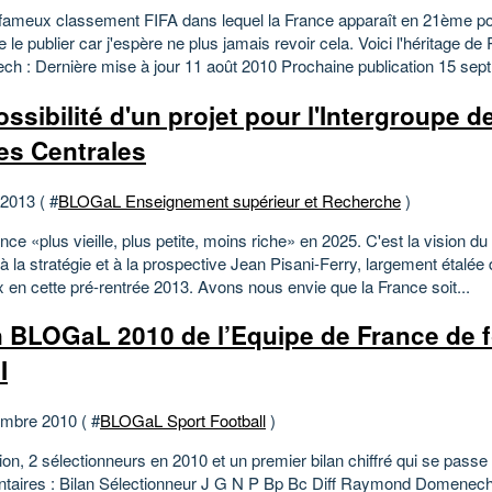
e fameux classement FIFA dans lequel la France apparaît en 21ème pos
e le publier car j'espère ne plus jamais revoir cela. Voici l'héritage 
h : Dernière mise à jour 11 août 2010 Prochaine publication 15 sept.
ossibilité d'un projet pour l'Intergroupe d
es Centrales
 2013 ( #
BLOGaL Enseignement supérieur et Recherche
)
ce «plus vieille, plus petite, moins riche» en 2025. C'est la vision 
à la stratégie et à la prospective Jean Pisani-Ferry, largement étalée
 en cette pré-rentrée 2013. Avons nous envie que la France soit...
n BLOGaL 2010 de l’Equipe de France de fo
I
mbre 2010 ( #
BLOGaL Sport Football
)
ion, 2 sélectionneurs en 2010 et un premier bilan chiffré qui se passe
aires : Bilan Sélectionneur J G N P Bp Bc Diff Raymond Domenech 