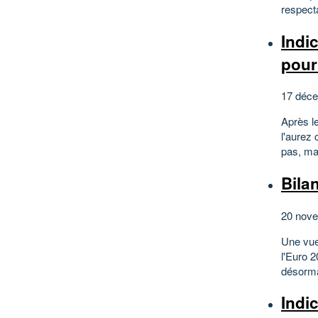
respecta
Indi
pour
17 déce
Après le
l'aurez 
pas, ma
Bilan
20 nove
Une vue
l'Euro 2
désormai
Indi