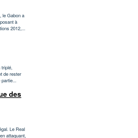
, le Gabon a
mposant à
ions 2012,...
triplé,
t de rester
partie...
gue des
égal. Le Real
’en attaquant,