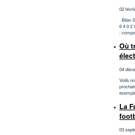
02 févri
· Bilan
6 4 0 2
: compos
Où t
élec
04 déce
Voilà no
prochain
exemple
La F
foot
03 sept