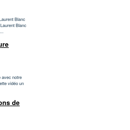
Laurent Blanc
 Laurent Blanc
..
ure
e avec notre
ette vidéo un
ons de