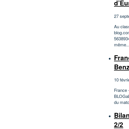
d’Eu
27 sept
Au clas
blog.com
5638934
même..
Fran
Ben
10 févri
France 
BLOGaL 
du match
Bila
2/2