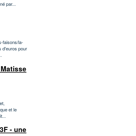
né par...
-faisons/la-
s d'euros pour
.
- Matisse
et,
que et le
t...
3F - une