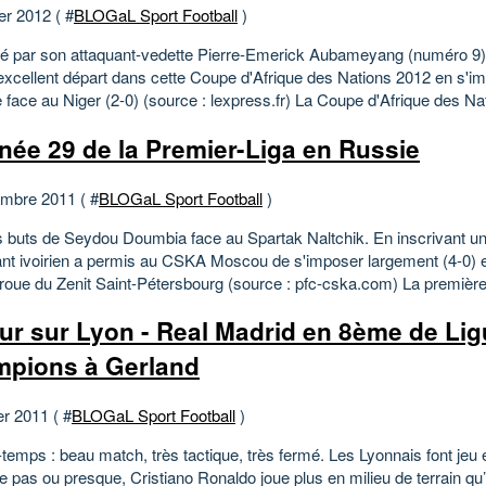
er 2012 ( #
BLOGaL Sport Football
)
par son attaquant-vedette Pierre-Emerick Aubameyang (numéro 9)
 excellent départ dans cette Coupe d'Afrique des Nations 2012 en s'i
 face au Niger (2-0) (source : lexpress.fr) La Coupe d'Afrique des Nat
née 29 de la Premier-Liga en Russie
mbre 2011 ( #
BLOGaL Sport Football
)
s buts de Seydou Doumbia face au Spartak Naltchik. En inscrivant un 
uant ivoirien a permis au CSKA Moscou de s'imposer largement (4-0) e
 roue du Zenit Saint-Pétersbourg (source : pfc-cska.com) La première 
ur sur Lyon - Real Madrid en 8ème de Li
pions à Gerland
er 2011 ( #
BLOGaL Sport Football
)
temps : beau match, très tactique, très fermé. Les Lyonnais font jeu 
e pas ou presque, Cristiano Ronaldo joue plus en milieu de terrain qu