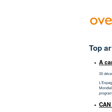
Top ar
A ca
30 déce
L'Espagn
Mondial
programm
CAN 