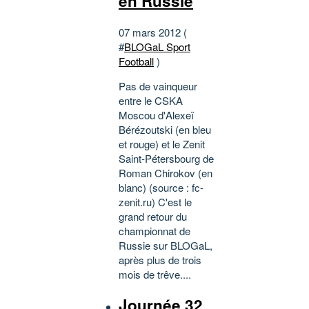
en Russie
07 mars 2012 (
#
BLOGaL Sport
Football
)
Pas de vainqueur
entre le CSKA
Moscou d'Alexeï
Bérézoutski (en bleu
et rouge) et le Zenit
Saint-Pétersbourg de
Roman Chirokov (en
blanc) (source : fc-
zenit.ru) C'est le
grand retour du
championnat de
Russie sur BLOGaL,
après plus de trois
mois de trêve....
Journée 32