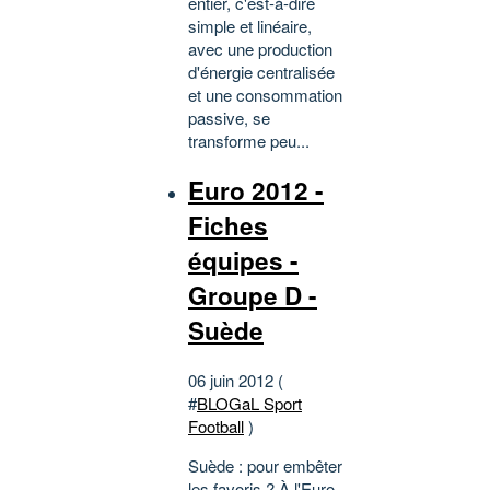
entier, c'est-à-dire
simple et linéaire,
avec une production
d'énergie centralisée
et une consommation
passive, se
transforme peu...
Euro 2012 -
Fiches
équipes -
Groupe D -
Suède
06 juin 2012 (
#
BLOGaL Sport
Football
)
Suède : pour embêter
les favoris ? À l'Euro