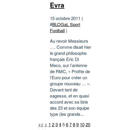
Evra
15 octobre 2011 (
#
BLOGaL Sport
Football
)
Au revoir Messieurs
…. Comme disait hier
le grand philosophe
français Eric Di
Meco, sur l’antenne
de RMC, « Profite de
l’Euro pour créer un
groupe nouveau … ».
Devant tant de
sagesse, et en quasi
accord avec sa liste
des 23 et son équipe
type (les grands...
<<
<
1
2
3
4
5
6
7
8
9
10
20