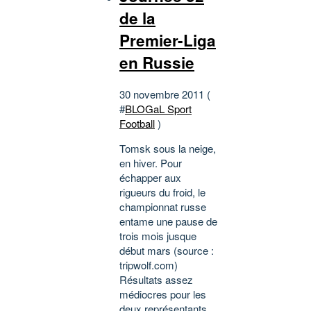
de la
Premier-Liga
en Russie
30 novembre 2011 (
#
BLOGaL Sport
Football
)
Tomsk sous la neige,
en hiver. Pour
échapper aux
rigueurs du froid, le
championnat russe
entame une pause de
trois mois jusque
début mars (source :
tripwolf.com)
Résultats assez
médiocres pour les
deux représentants